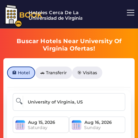
Hoteles Cerca De La
BOOK
Universidad de Virginia
Buscar Hotels Near University Of
Virginia Ofertas!
🏨 Hotel
🚗 Transferir
🎯 Visitas
🔍
Saturday
Sunday